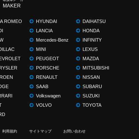
MAKER
FA ROMEO
HYUNDAI
DAIHATSU
DI
LANCIA
HONDA
W
Mercedes-Benz
INFINITY
DILLAC
MINI
LEXUS
EVROLET
PEUGEOT
MAZDA
RYSLER
PORSCHE
MITSUBISHI
TROEN
RENAULT
NISSAN
DGE
SAAB
SUBARU
RRARI
Volkswagen
SUZUKI
T
VOLVO
TOYOTA
RD
利用規約
サイトマップ
お問い合わせ