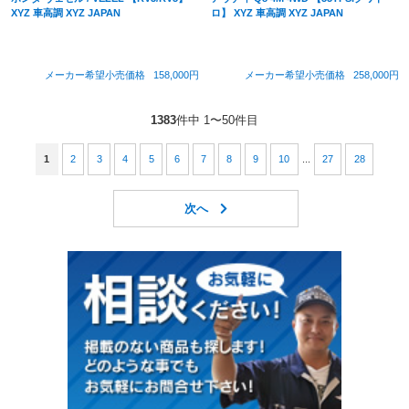
XYZ 車高調 XYZ JAPAN
ロ】 XYZ 車高調 XYZ JAPAN
メーカー希望小売価格
158,000円
メーカー希望小売価格
258,000円
1383
件中 1〜50件目
1
2
3
4
5
6
7
8
9
10
...
27
28