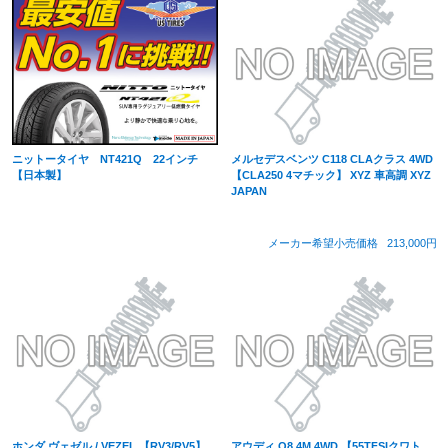
ニットータイヤ NT421Q 22インチ
メルセデスベンツ C118 CLAクラス 4WD
【日本製】
【CLA250 4マチック】 XYZ 車高調 XYZ
JAPAN
メーカー希望小売価格
213,000円
ホンダ ヴェゼル / VEZEL 【RV3/RV5】
アウディ Q8 4M 4WD 【55TFSIクワト