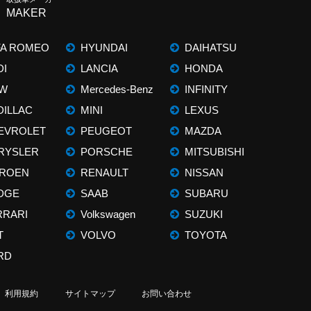
MAKER
FA ROMEO
HYUNDAI
DAIHATSU
DI
LANCIA
HONDA
W
Mercedes-Benz
INFINITY
DILLAC
MINI
LEXUS
EVROLET
PEUGEOT
MAZDA
RYSLER
PORSCHE
MITSUBISHI
TROEN
RENAULT
NISSAN
DGE
SAAB
SUBARU
RRARI
Volkswagen
SUZUKI
T
VOLVO
TOYOTA
RD
利用規約
サイトマップ
お問い合わせ