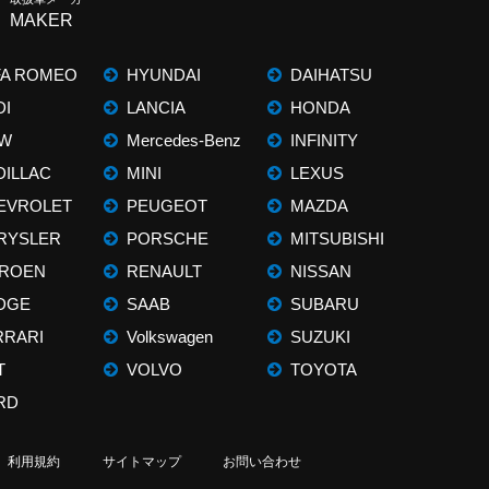
MAKER
FA ROMEO
HYUNDAI
DAIHATSU
DI
LANCIA
HONDA
W
Mercedes-Benz
INFINITY
DILLAC
MINI
LEXUS
EVROLET
PEUGEOT
MAZDA
RYSLER
PORSCHE
MITSUBISHI
TROEN
RENAULT
NISSAN
DGE
SAAB
SUBARU
RRARI
Volkswagen
SUZUKI
T
VOLVO
TOYOTA
RD
利用規約
サイトマップ
お問い合わせ